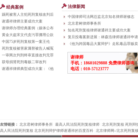
法律新闻
经典案例
踢死被害人主犯死刑复核改判后
中国律师司法网总监北京知名律师谢修志
谢通祥律师主要成功大案
北京君树律师事务所
谢律师办理经典案例（媒体公布
知名死刑复核律师谢通祥主要成功大案
黄金大盗宋文代贪污罪挪用公款
复旦投毒案新进展：林森浩律师谢通祥申请
中国75岁死刑复核第一案王伦
《他为跨国毒品大案辩护》走私毒品罪贩卖
死刑复核被害家属替被告人喊冤
一审两次判刑终审直接改判无罪
谢律师
获母捐肾死刑毒贩二审改判
手机：18601029888 免费律师咨询
谢通祥律师典型成功大案：《他
电话：010-57123777
友情链接：
北京君树律师事务所
|
最高人民法院死刑复核律师
|
北京死刑复核 死刑辩
高人民法院死刑复核 北京死刑辩护律师谢通祥的百度百科
|
北京律师网-/北京死刑复