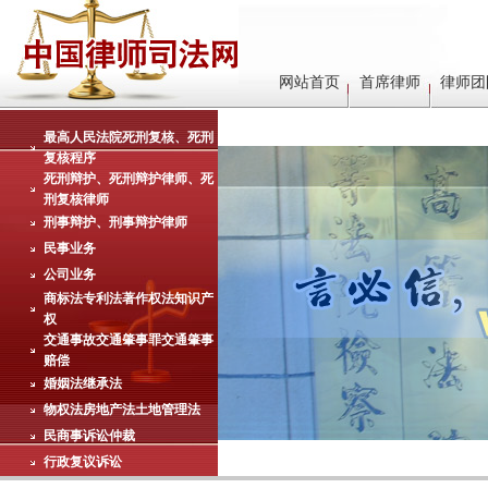
网站首页
首席律师
律师团
最高人民法院死刑复核、死刑
复核程序
死刑辩护、死刑辩护律师、死
刑复核律师
刑事辩护、刑事辩护律师
民事业务
公司业务
商标法专利法著作权法知识产
权
交通事故交通肇事罪交通肇事
赔偿
婚姻法继承法
物权法房地产法土地管理法
民商事诉讼仲裁
行政复议诉讼