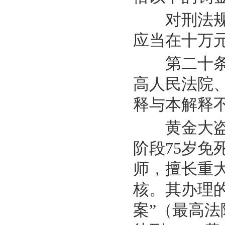
对刑法规定
应当在十万
第二十条本解
高人民法院
释与本解释
黄金大盗贪
阶段75岁
师，擅长重
核。其办理的
案”（最高