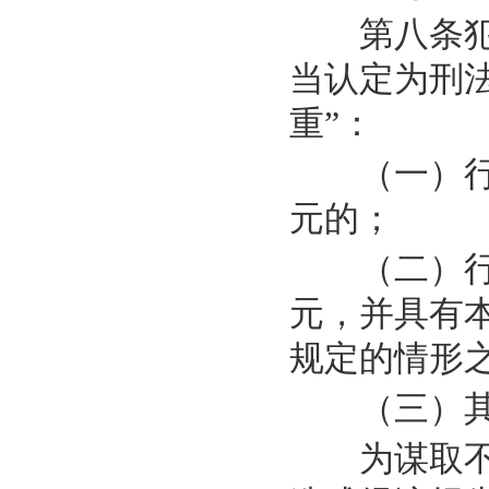
第八条犯行
当认定为刑
重”：
（一）行贿
元的；
（二）行贿
元，并具有
规定的情形
（三）其
为谋取不正