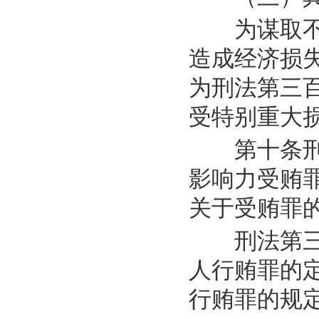
为谋取不正
造成经济损
为刑法第三
受特别重大损
第十条刑法
影响力受贿
关于受贿罪
刑法第三百
人行贿罪的
行贿罪的规