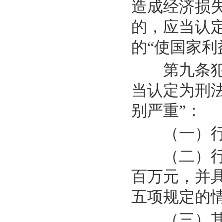
造成经济损
的，应当认
的“使国家利
第九条犯行
当认定为刑
别严重”：
（一）行贿
（二）行贿
百万元，并
五项规定的
（三）其