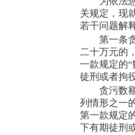
为依法惩治
关规定，现
若干问题解
第一条贪污
二十万元的
一款规定的“
徒刑或者拘
贪污数额在
列情形之一
第一款规定的
下有期徒刑