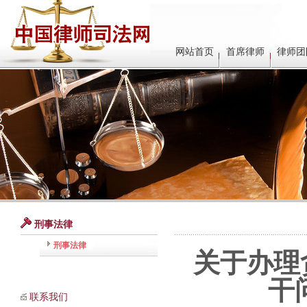
网站首页
首席律师
律师团
刑事法律
刑事法律
关于办理
干
联系我们