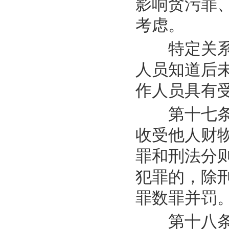
影响贪污罪
考虑。
特定关系人
人员知道后
作人员具有
第十七条国
收受他人财
罪和刑法分
犯罪的，除
罪数罪并罚
第十八条贪