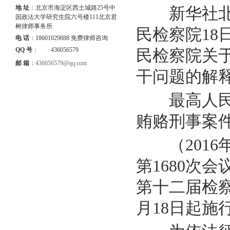
地 址
：北京市海淀区西土城路25号中
新华社北京
国政法大学研究生院六号楼111北京君
树律师事务所
民检察院1
电 话
：18601029888 免费律师咨询
QQ 号
：
436056579
民检察院关
邮 箱
：
436056579@qq.com
干问题的解
最高人民法
贿赂刑事案
（2016年
第1680次会
第十二届检察
月18日起施