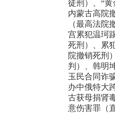
徒刑）、“黄
内蒙古高院
（最高法院
宫累犯温珂
死刑）、累
院撤销死刑
判）、韩明
玉民合同诈
办中俄特大
古获母捐肾
意伤害罪（