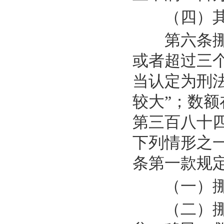
（四）其
第六条挪用
或者超过三
当认定为刑
较大”；数
第三百八十四
下列情形之
条第一款规定
（一）挪用
（二）挪用