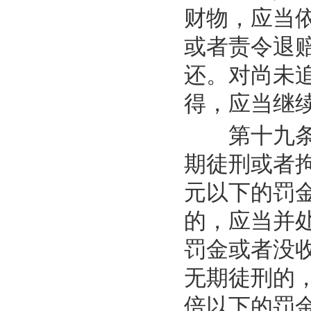
财物，应当
或者责令退
还。对尚未
得，应当继
第十九条对
期徒刑或者
元以下的罚
的，应当并
罚金或者没
无期徒刑的
倍以下的罚