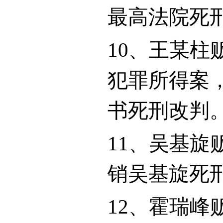
最高法院死
10
、王某柱
犯罪所得案
书死刑改判
11
、吴基旋
销吴基旋死
12
、霍瑞峰