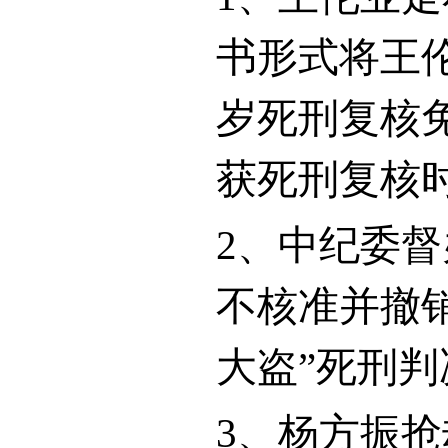
书形式将王
岁死刑复核
获死刑复核
2
、中纪委督
不核准并撤
大盗”死刑
3
、杨方振抢