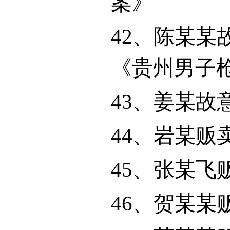
案》
42
、
陈某某
《贵州男子
43
、姜某故
44
、岩某贩
45
、张某飞
46
、贺某某